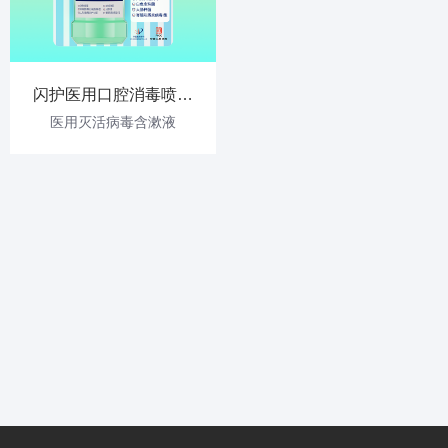
闪护医用口腔消毒喷剂
含漱液60ml
医用灭活病毒含漱液