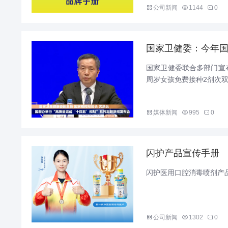
公司新闻
1144
0
国家卫健委：今年国
‌国家卫健委联合多部门宣布
周岁女孩免费接种2剂次双价
媒体新闻
995
0
闪护产品宣传手册
闪护医用口腔消毒喷剂产品
公司新闻
1302
0