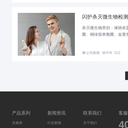
闪护杀灭微生物检
杀灭微生物类别：淋病奈
菌、铜绿假单胞菌、金黄色
公司新闻
978
0
产品系列
新闻资讯
联系我们
客服
4
含漱类
行业新闻
关于我们