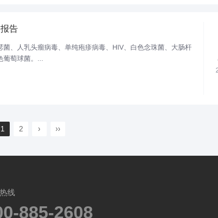
测报告
瑟菌、人乳头瘤病毒、单纯疱疹病毒、HIV、白色念珠菌、大肠杆
葡萄球菌。...
1
2
›
››
热线
00-885-2608